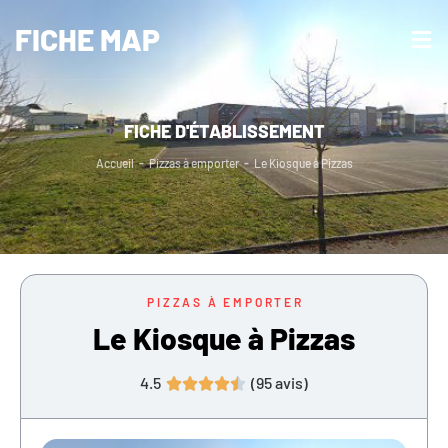
FICHE MAP
FICHE D'ÉTABLISSEMENT
Accueil
-
Pizzas à emporter
-
Le Kiosque à Pizzas
PIZZAS À EMPORTER
Le Kiosque à Pizzas
4.5
(
95
avis)




