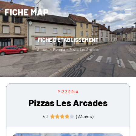
FICHE MAP
FICHE D'ÉTABLISSEMENT
Accueil
-
Pizzeria
-
Pizzas Les Arcades
PIZZERIA
Pizzas Les Arcades
4.1
(
23
avis)




