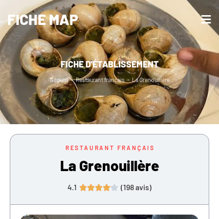
FICHE MAP
FICHE D'ÉTABLISSEMENT
Accueil
-
Restaurant français
-
La Grenouillère
RESTAURANT FRANÇAIS
La Grenouillère
4.1
(
198
avis)




