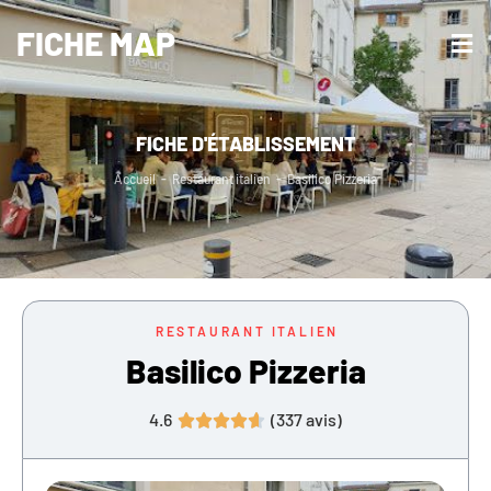
FICHE MAP
FICHE D'ÉTABLISSEMENT
Accueil
-
Restaurant italien
-
Basilico Pizzeria
RESTAURANT ITALIEN
Basilico Pizzeria
4.6
(
337
avis)




