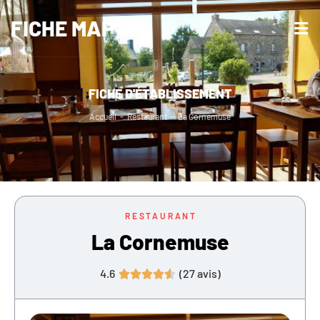
FICHE MAP
FICHE D'ÉTABLISSEMENT
Accueil
-
Restaurant
-
La Cornemuse
RESTAURANT
La Cornemuse
4.6
(
27
avis)




